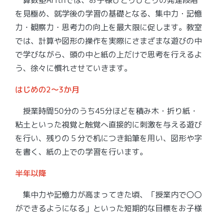
算数塾Arithでは、お子様ひとりひとりの発達段階
を見極め、就学後の学習の基礎となる、集中力・記憶
力・観察力・思考力の向上を最大限に促します。
教室
では、計算や図形の操作を実際にさまざまな遊びの中
で学びながら、頭の中と紙の上だけで思考を行えるよ
う、徐々に慣れさせていきます。
はじめの2～3か月
授業時間50分のうち45分ほどを積み木・折り紙・
粘土といった視覚と触覚へ直接的に刺激を与える遊び
を行い、残りの５分で机につき鉛筆を用い、図形や字
を書く、紙の上での学習を行います。
半年以降
集中力や記憶力が高まってきた頃、「授業内で〇〇
ができるようになる」といった短期的な目標をお子様