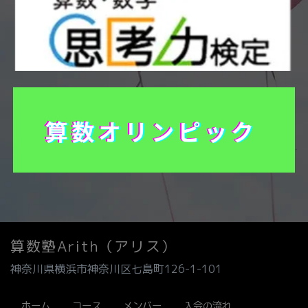
算数塾Arith（アリス）
神奈川県横浜市神奈川区七島町126-1-101
ホーム
コース
メンバー
入会の流れ